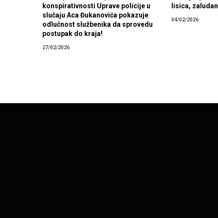
konspirativnosti Uprave policije u
lisica, zaludan 
slučaju Aca Đukanovića pokazuje
04/02/2026
odlučnost službenika da sprovedu
postupak do kraja!
27/02/2026