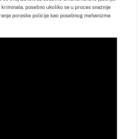
v kriminala, posebno ukoliko se u proces snažnije
iranja poreske policije kao posebnog mehanizma