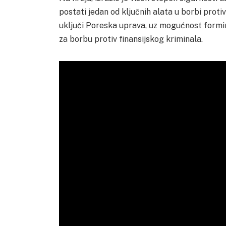
postati jedan od ključnih alata u borbi proti
uključi Poreska uprava, uz mogućnost form
za borbu protiv finansijskog kriminala.