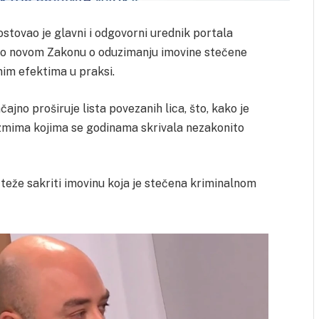
tovao je glavni i odgovorni urednik portala
rio o novom Zakonu o oduzimanju imovine stečene
im efektima u praksi.
jno proširuje lista povezanih lica, što, kako je
zmima kojima se godinama skrivala nezakonito
o teže sakriti imovinu koja je stečena kriminalnom