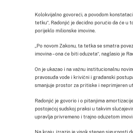
Kolokvijalno govoreći, a povodom konstatacij
tetku“, Radonjić je decidno poručio da će u 
porijeklo milionske imovine.
„Po novom Zakonu, ta tetka se smatra poveza
imovina – ona će biti oduzeta“, naglasio je Ra
On je ukazao i na važnu institucionalnu novinu,
pravosuđa vode i krivični i građanski postup
smanjuje prostor za pritiske i neprimjeren uti
Radonjić je govorio i o pitanjima amortizacij
postojećoj sudskoj praksi u takvim slučajev
upravlja privremeno i trajno oduzetom imov
Na kraju, izrazio je visok stepen sigurnosti