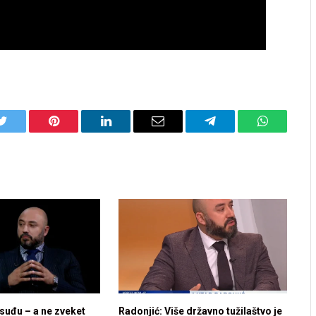
Twitter
Pinterest
LinkedIn
Email
Telegram
WhatsApp
suđu – a ne zveket
Radonjić: Više državno tužilaštvo je