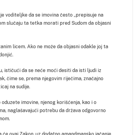
e voditeljke da se imovina često „prepisuje na
tom slučaju ta tetka morati pred Sudom da objasni
nim licem. Ako ne može da objasni odakle joj ta
donjić.
 ističući da se neće moći desiti da isti ljudi iz
ak, čime se, prema njegovim riječima, značajno
caj na sudije.
e oduzete imovine, njenog korišćenja, kao i o
ima, naglašavajući potrebu da država odgovorno
inom.
 da će ovaj Zakon, uz dodatno amandmansko jačanje,