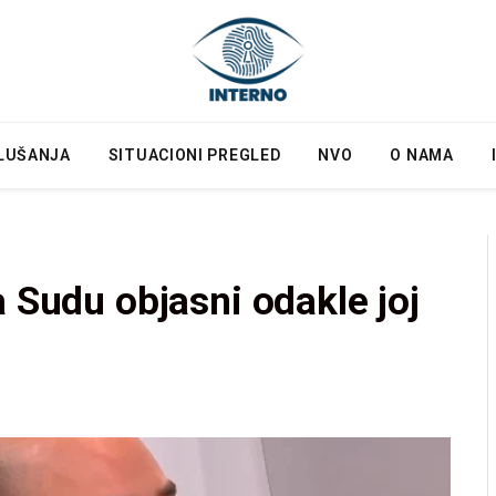
LUŠANJA
SITUACIONI PREGLED
NVO
O NAMA
a Sudu objasni odakle joj