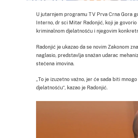
U jutarnjem programu TV Prva Crna Gora gos
Interno, dr sci Mitar Radonjić, koji je govo
kriminalnom djelatnošću i njegovim konkretn
Radonjić je ukazao da se novim Zakonom znača
naglasio, predstavlja snažan udarac mehani
stečena imovina.
„To je izuzetno važno, jer će sada biti mnog
djelatnošću“, kazao je Radonjić.