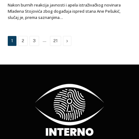
Nakon burnih reakcija javnosti i apela istraživačkog novinara
Mladena Stojovića zbog događaja ispred stana Ane Pešukić,
slučaj je, prema saznanjima…
…
Next
1
2
3
21