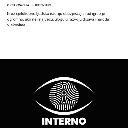
OPSERVACIJA
08/03/2023
Kroz cjelokupnu ljudsku istoriju obavještajni rad igrao je
ogromnu, ako ne i najveću, ulogu u razvoju država i naroda.
Vjekovima…