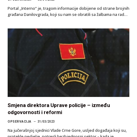
Portal ,,Interno“ je, tragom informacije dobijene od strane brojnih
građana Danilovgrada, koji su nam se obratili sa žalbama na rad…
Smjena direktora Uprave policije – između
odgovornosti i reformi
OPSERVACIJA
31/03/2023
Na jučerašnjoj sjednici Vlade Crne Gore, usljed događaja koji su,
protekle nedjelje, potresli bezbjednosni sektor – kada je