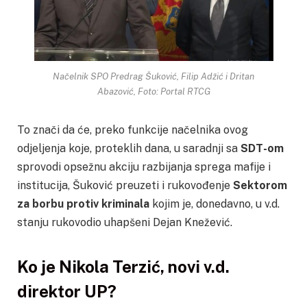
Načelnik SPO Predrag Šuković, Filip Adžić i Dritan
Abazović, Foto: Portal RTCG
To znači da će, preko funkcije načelnika ovog
odjeljenja koje, proteklih dana, u saradnji sa
SDT-om
sprovodi opsežnu akciju razbijanja sprega mafije i
institucija, Šuković preuzeti i rukovođenje
Sektorom
za borbu protiv kriminala
kojim je, donedavno, u v.d.
stanju rukovodio uhapšeni Dejan Knežević.
Ko je Nikola Terzić, novi v.d.
direktor UP?