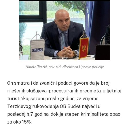
Nikola Terzić, novi v.d. direktora Uprave policije
On smatra i da zvanični podaci govore da je broj
riješenih slučajeva, procesuiranih predmeta, u ljetnjoj
turističkoj sezoni prošle godine, za vrijeme
Terzićevog rukovođenja OB Budva najveći u
poslednjih 7 godina, dok je stepen kriminaliteta opao
za oko 15%.