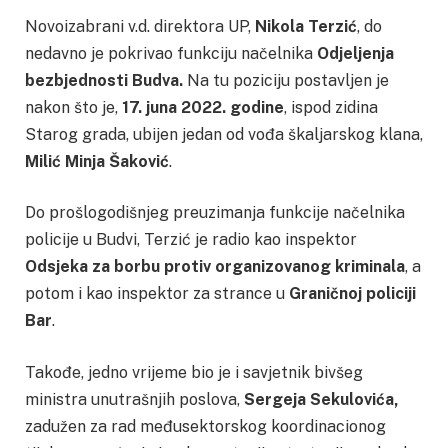
Novoizabrani v.d. direktora UP,
Nikola Terzić
, do
nedavno je pokrivao funkciju načelnika
Odjeljenja
bezbjednosti Budva.
Na tu poziciju postavljen je
nakon što je,
17. juna 2022. godine
, ispod zidina
Starog grada, ubijen jedan od vođa škaljarskog klana,
Milić Minja Šaković
.
Do prošlogodišnjeg preuzimanja funkcije načelnika
policije u Budvi, Terzić je radio kao inspektor
Odsjeka za borbu protiv organizovanog kriminala
, a
potom i kao inspektor za strance u
Graničnoj policiji
Bar
.
Takođe, jedno vrijeme bio je i savjetnik bivšeg
ministra unutrašnjih poslova,
Sergeja Sekulovića,
zadužen za rad međusektorskog koordinacionog