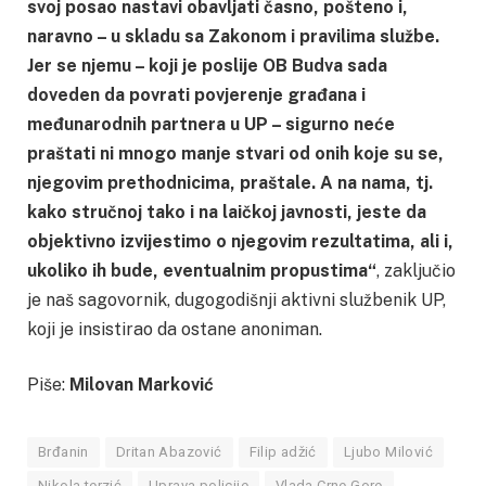
svoj posao nastavi obavljati časno, pošteno i,
naravno – u skladu sa Zakonom i pravilima službe.
Jer se njemu – koji je poslije OB Budva sada
doveden da povrati povjerenje građana i
međunarodnih partnera u UP – sigurno neće
praštati ni mnogo manje stvari od onih koje su se,
njegovim prethodnicima, praštale. A na nama, tj.
kako stručnoj tako i na laičkoj javnosti, jeste da
objektivno izvijestimo o njegovim rezultatima, ali i,
ukoliko ih bude, eventualnim propustima“
, zaključio
je naš sagovornik, dugogodišnji aktivni službenik UP,
koji je insistirao da ostane anoniman.
Piše:
Milovan Marković
Brđanin
Dritan Abazović
Filip adžić
Ljubo Milović
Nikola terzić
Uprava policije
Vlada Crne Gore