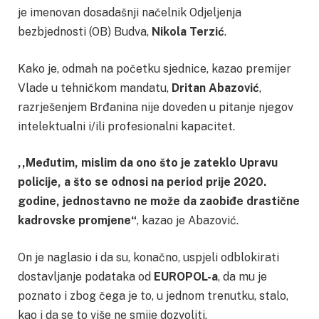
je imenovan dosadašnji načelnik Odjeljenja
bezbjednosti (OB) Budva,
Nikola Terzić
.
Kako je, odmah na početku sjednice, kazao premijer
Vlade u tehničkom mandatu,
Dritan Abazović
,
razrješenjem Brđanina nije doveden u pitanje njegov
intelektualni i/ili profesionalni kapacitet.
,,Međutim, mislim da ono što je zateklo Upravu
policije, a što se odnosi na period prije 2020.
godine, jednostavno ne može da zaobiđe drastične
kadrovske promjene“
, kazao je Abazović.
On je naglasio i da su, konačno, uspjeli odblokirati
dostavljanje podataka od
EUROPOL-a
, da mu je
poznato i zbog čega je to, u jednom trenutku, stalo,
kao i da se to više ne smije dozvoliti.