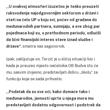
,,U ovakvoj atmosferi izuzetno je teško preuzeti
rukovođenje najodgovornijim sektorom u državi i
stati na čelo UP u koju svi, počev od građana do
međunarodnih partnera, sumnjaju, a sve zbog par
pojedinaca koji su, u prethodnom periodu, odlučili
da lični finansijski interes stave iznad službe i
države“
, smatra naš sagovornik.
Ipak, zaključuje on, Terzić je u sličoj situaciji bio i
kada je preuzeo mjesto načelnika OB Budva što će
mu, sasvim izvjesno, predstavljati dobru ,,školu“ za
funkciju koje se sada prihvatio.
,,Podatak da su sve oči, kako domaće tako i
međunarodne, javnosti uprte u njega mora mu
predstavljati dodatnu odgovornost i podstrek da