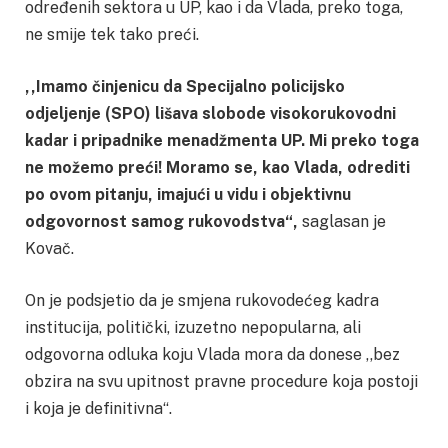
određenih sektora u UP, kao i da Vlada, preko toga,
ne smije tek tako preći.
,,Imamo činjenicu da Specijalno policijsko
odjeljenje (SPO) lišava slobode visokorukovodni
kadar i pripadnike menadžmenta UP. Mi preko toga
ne možemo preći! Moramo se, kao Vlada, odrediti
po ovom pitanju, imajući u vidu i objektivnu
odgovornost samog rukovodstva“,
saglasan je
Kovač.
On je podsjetio da je smjena rukovodećeg kadra
institucija, politički, izuzetno nepopularna, ali
odgovorna odluka koju Vlada mora da donese ,,bez
obzira na svu upitnost pravne procedure koja postoji
i koja je definitivna“.