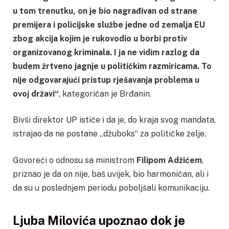
u tom trenutku, on je bio nagrađivan od strane
premijera i policijske službe jedne od zemalja EU
zbog akcija kojim je rukovodio u borbi protiv
organizovanog kriminala. I ja ne vidim razlog da
budem žrtveno jagnje u političkim razmiricama. To
nije odgovarajući pristup rješavanja problema u
ovoj državi“
, kategoričan je Brđanin.
Bivši direktor UP ističe i da je, do kraja svog mandata,
istrajao da ne postane ,,džuboks“ za političke želje.
Govoreći o odnosu sa ministrom
Filipom Adžićem
,
priznao je da on nije, baš uvijek, bio harmoničan, ali i
da su u poslednjem periodu poboljšali komunikaciju.
Ljuba Milovića upoznao dok je