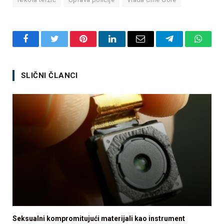
Facebook
Twitter
Pinterest
LinkedIn
Email
Telegram
Whats
SLIČNI ČLANCI
Seksualni kompromitujući materijali kao instrument