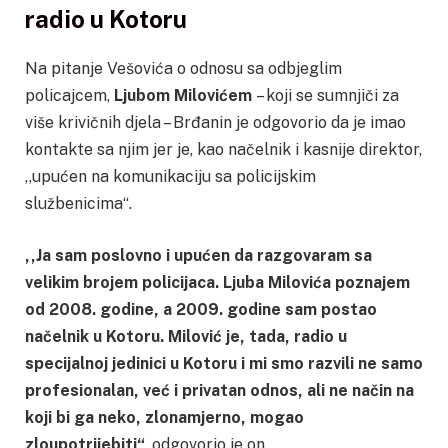
radio u Kotoru
Na pitanje Vešovića o odnosu sa odbjeglim
policajcem,
Ljubom Milovićem
– koji se sumnjiči za
više krivičnih djela – Brđanin je odgovorio da je imao
kontakte sa njim jer je, kao načelnik i kasnije direktor,
,,upućen na komunikaciju sa policijskim
službenicima“.
,,Ja sam poslovno i upućen da razgovaram sa
velikim brojem policijaca. Ljuba Milovića poznajem
od 2008. godine, a 2009. godine sam postao
načelnik u Kotoru. Milović je, tada, radio u
specijalnoj jedinici u Kotoru i mi smo razvili ne samo
profesionalan, već i privatan odnos, ali ne način na
koji bi ga neko, zlonamjerno, mogao
zloupotrijebiti“
, odgovorio je on.