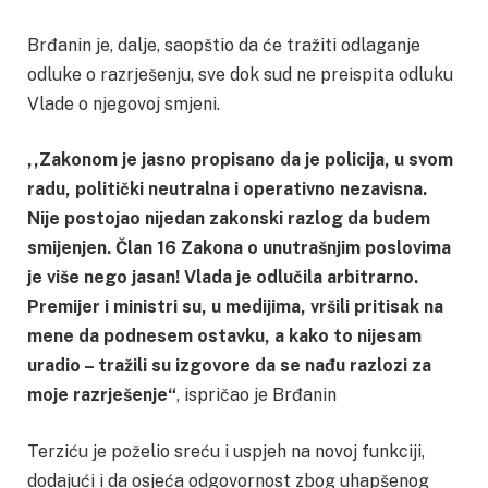
Brđanin je, dalje, saopštio da će tražiti odlaganje
odluke o razrješenju, sve dok sud ne preispita odluku
Vlade o njegovoj smjeni.
,,Zakonom je jasno propisano da je policija, u svom
radu, politički neutralna i operativno nezavisna.
Nije postojao nijedan zakonski razlog da budem
smijenjen. Član 16 Zakona o unutrašnjim poslovima
je više nego jasan! Vlada je odlučila arbitrarno.
Premijer i ministri su, u medijima, vršili pritisak na
mene da podnesem ostavku, a kako to nijesam
uradio – tražili su izgovore da se nađu razlozi za
moje razrješenje“
, ispričao je Brđanin
Terziću je poželio sreću i uspjeh na novoj funkciji,
dodajući i da osjeća odgovornost zbog uhapšenog