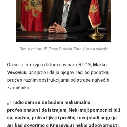
Bivši direktor UP, Zoran Brđanin, Foto: Uprava policije
On se, u intervjuu datom novinaru RTCG,
Marku
Vešoviću
, prisjetio i da je njegov rad, od početka,
praćen raznim opstrukcijama od strane najvećih
zvaničnika.
„Trudio sam se da budem maksimalno
profesionalan i da istrajem. Neki moji pomoćnici bili
su, možda, prihvatljiviji i prošloj i ovoj vladi nego ja.
Jer kad govorimo o Kneževiću i nekoj odgovornosti,