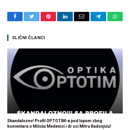
Facebook
Twitter
Pinterest
LinkedIn
Email
Telegram
Whats
SLIČNI ČLANCI
Skandalozno! Profil OPTOTIM-a pod lupom zbog
komentara o Milošu Medenici i dr sci Mitru Radonjiću!