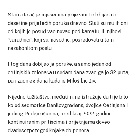
Stamatović je mjesecima prije smrti dobijao na
desetine prijetećih poruka dnevno. Slali su mu ih oni
od kojih je posuđivao novac pod kamatu, ili njihovi
“saradnici”, koji su, navodno, posredovali u tom
nezakonitom poslu.
I tog dana dobijao je poruke, a samo jedan od
cetinjskih zelenaša u sedam dana zvao ga je 32 puta,
pa i zadnjeg dana kada je Miloš bio živ.
Nijedno tužilaštvo, međutim, ne istražuje da li je bilo
ko od sedmorice Danilovgrađana, dvojice Cetinjana i
jednog Podgoričanina, pred kraj 2022. godine,
kontinuiranim pritiscima i prijetnjama doveo
dvadesetpetogodišnjaka do ponora…