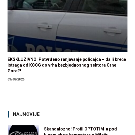
EKSKLUZIVNO: Potvrđeno ranjavanje policajca – da li kreće
istraga od KCCG do vrha bezbjednosnog sektora Crne
Gore?!
03/08/2026
NAJNOVIJE
Skandalozno! Profil OPTOTIM-a pod
lupom zbog komentara o Milošu