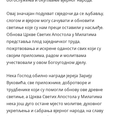
богослужења и окупљање вјерног народа.
Овај значајан подухват свједочи да се љубављу,
слогом и вјером могу сачувати и обновити
светиње које су нам преци оставили у насљеђе.
Обнова Цркве Светих Апостола у Милатима
представља плод заједничког труда,
пожртвовања и искрене оданости свих који су
својим прилозима, радом и молитвама
учествовали у овом богоугодном дјелу.
Нека Господ обилно награди јереја Зарију
Вуковића, све приложнике, добротворе и
трудбенике који су помогли обнову ове древне
светиње, а Црква Светих Апостола у Милатима
нека још дуго остане мјесто молитве, духовног
укрепљења и сабрања вјерног народа, на славу