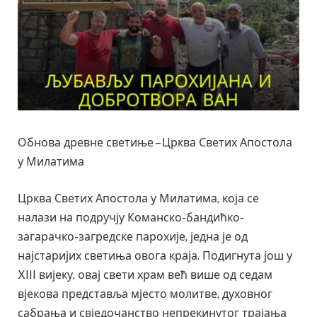
Обнова древне светиње – Црква Светих Апостола
у Милатима
Црква Светих Апостола у Милатима, која се
налази на подручју Команско-бандићко-
загарачко-загредске парохије, једна је од
најстаријих светиња овога краја. Подигнута још у
XIII вијеку, овај свети храм већ више од седам
вјекова представља мјесто молитве, духовног
сабрања и свједочанство непрекинутог трајања