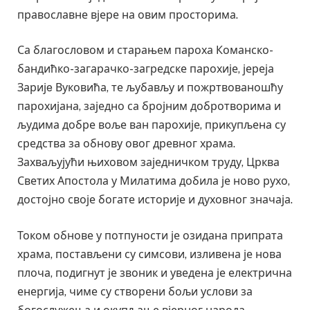
православне вјере на овим просторима.
Са благословом и старањем пароха Команско-
бандићко-загарачко-загредске парохије, јереја
Заријe Вуковића, те љубављу и пожртвованошћу
парохијана, заједно са бројним добротворима и
људима добре воље ван парохије, прикупљена су
средства за обнову овог древног храма.
Захваљујући њиховом заједничком труду, Црква
Светих Апостола у Милатима добила је ново рухо,
достојно своје богате историје и духовног значаја.
Током обнове у потпуности је озидана припрата
храма, постављени су симсови, изливена је нова
плоча, подигнут је звоник и уведена је електрична
енергија, чиме су створени бољи услови за