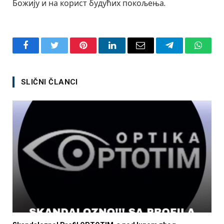
Божију и на корист будућих покољења.
Facebook
Twitter
Pinterest
LinkedIn
Email
Telegram
Whats
SLIČNI ČLANCI