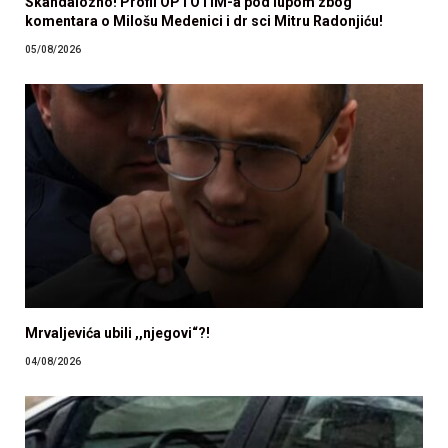
Skandalozno! Profil OPTOTIM-a pod lupom zbog
komentara o Milošu Medenici i dr sci Mitru Radonjiću!
05/08/2026
Mrvaljevića ubili ,,njegovi“?!
04/08/2026