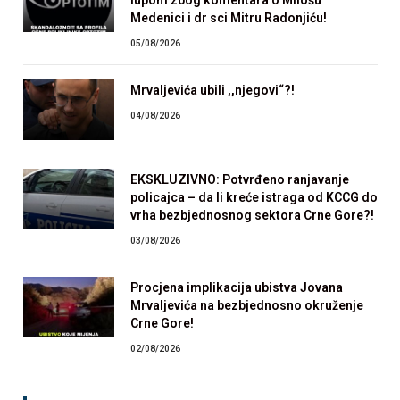
Medenici i dr sci Mitru Radonjiću!
05/08/2026
Mrvaljevića ubili ,,njegovi“?!
04/08/2026
EKSKLUZIVNO: Potvrđeno ranjavanje
policajca – da li kreće istraga od KCCG do
vrha bezbjednosnog sektora Crne Gore?!
03/08/2026
Procjena implikacija ubistva Jovana
Mrvaljevića na bezbjednosno okruženje
Crne Gore!
02/08/2026