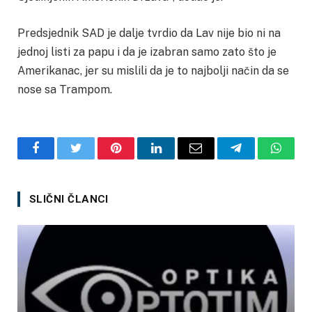
Predsjednik SAD je dalje tvrdio da Lav nije bio ni na
jednoj listi za papu i da je izabran samo zato što je
Amerikanac, jer su mislili da je to najbolji način da se
nose sa Trampom.
Facebook
Twitter
Pinterest
LinkedIn
Email
Telegram
Whats
SLIČNI ČLANCI