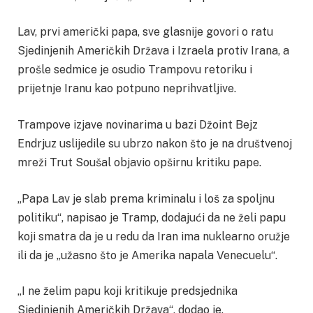
Lav, prvi američki papa, sve glasnije govori o ratu
Sjedinjenih Američkih Država i Izraela protiv Irana, a
prošle sedmice je osudio Trampovu retoriku i
prijetnje Iranu kao potpuno neprihvatljive.
Trampove izjave novinarima u bazi Džoint Bejz
Endrjuz uslijedile su ubrzo nakon što je na društvenoj
mreži Trut Soušal objavio opširnu kritiku pape.
„Papa Lav je slab prema kriminalu i loš za spoljnu
politiku“, napisao je Tramp, dodajući da ne želi papu
koji smatra da je u redu da Iran ima nuklearno oružje
ili da je „užasno što je Amerika napala Venecuelu“.
„I ne želim papu koji kritikuje predsjednika
Sjedinjenih Američkih Država“, dodao je.