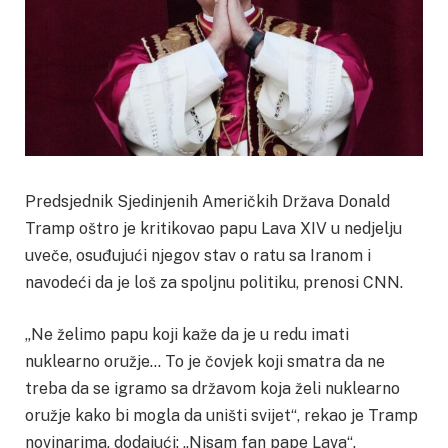
Predsjednik Sjedinjenih Američkih Država Donald
Tramp oštro je kritikovao papu Lava XIV u nedjelju
uveče, osuđujući njegov stav o ratu sa Iranom i
navodeći da je loš za spoljnu politiku, prenosi CNN.
„Ne želimo papu koji kaže da je u redu imati
nuklearno oružje… To je čovjek koji smatra da ne
treba da se igramo sa državom koja želi nuklearno
oružje kako bi mogla da uništi svijet“, rekao je Tramp
novinarima, dodajući: „Nisam fan pape Lava“.