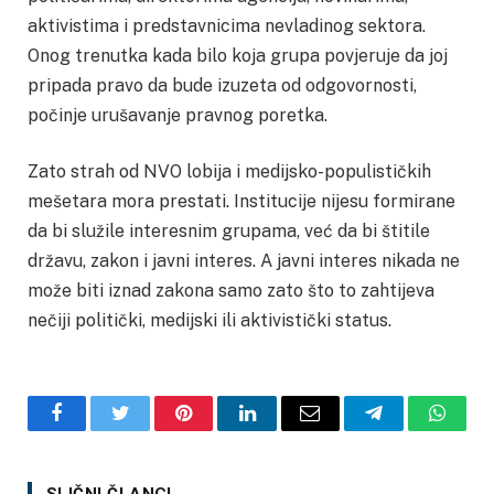
aktivistima i predstavnicima nevladinog sektora.
Onog trenutka kada bilo koja grupa povjeruje da joj
pripada pravo da bude izuzeta od odgovornosti,
počinje urušavanje pravnog poretka.
Zato strah od NVO lobija i medijsko-populističkih
mešetara mora prestati. Institucije nijesu formirane
da bi služile interesnim grupama, već da bi štitile
državu, zakon i javni interes. A javni interes nikada ne
može biti iznad zakona samo zato što to zahtijeva
nečiji politički, medijski ili aktivistički status.
Facebook
Twitter
Pinterest
LinkedIn
Email
Telegram
Whats