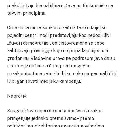
reakcije. Nijedna ozbiljna država ne funkcioniše na
takvim principima.
Crna Gora mora konačno izaći iz faze u kojoj se
pojedini centri moći predstavljaju kao nedodirljivi
„čuvari demokratije“, dok istovremeno za sebe
zahtijevaju privilegije koje ne pripadaju nijednom
građaninu. Vladavina prava ne podrazumijeva da su
institucije dužne da ćute pred mogućim
nezakonitostima zato što bi se neko mogao naljutiti
ili organizovati medijsku kampanju.
Naprotiv.
Snaga države mjeri se sposobnošću da zakon
primjenjuje jednako prema svima – prema
političarima, direktorima agencija, novinarima,