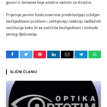
govori o temama koje smatra važnim za društvo.
Prijetnje javnim funkcionerima predstavljaju ozbiljan
bezbjednosni problem i zahtijevaju reakciju nadležnih
institucija kako bi se zaštitila bezbjednost i sloboda
javnog djelovanja.
Facebook
Twitter
Pinterest
LinkedIn
Email
Telegram
Whats
SLIČNI ČLANCI