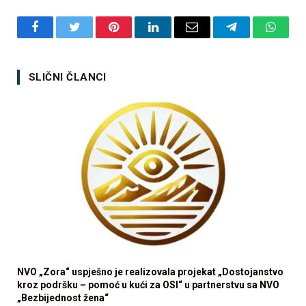
Facebook
Twitter
Pinterest
LinkedIn
Email
Telegram
Whats
SLIČNI ČLANCI
NVO „Zora“ uspješno je realizovala projekat „Dostojanstvo
kroz podršku – pomoć u kući za OSI“ u partnerstvu sa NVO
„Bezbijednost žena“