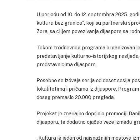
U periodu od 10. do 12. septembra 2025. godi
kultura bez granica“, koji su partnerski sp
Zora, sa ciljem povezivanja dijaspore sa rod
Tokom trodnevnog programa organizovan je bo
predstavljanje kulturno-istorijskog nasljeđa
predstavnicima dijaspore.
Posebno se izdvaja serija od deset sesija p
lokalitetima i pričama iz dijaspore. Program 
doseg premašio 20.000 pregleda.
Projekat je značajno doprinio promociji Dani
dijasporu, te dodatno ojačao veze između gra
„Kultura je jedan od najsnažnijih mostova i