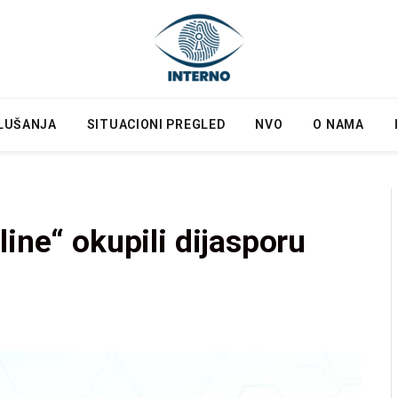
LUŠANJA
SITUACIONI PREGLED
NVO
O NAMA
ine“ okupili dijasporu