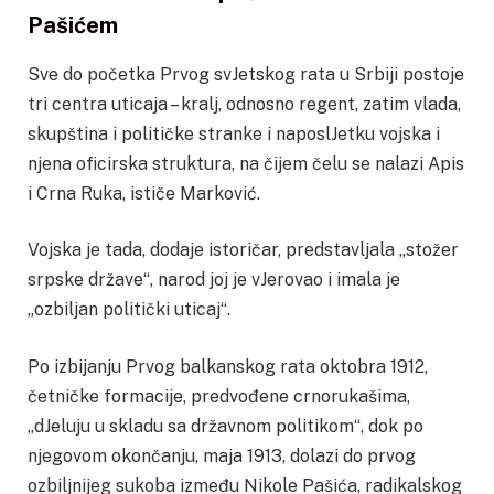
Pašićem
Sve do početka Prvog svJetskog rata u Srbiji postoje
tri centra uticaja – kralj, odnosno regent, zatim vlada,
skupština i političke stranke i naposlJetku vojska i
njena oficirska struktura, na čijem čelu se nalazi Apis
i Crna Ruka, ističe Marković.
Vojska je tada, dodaje istoričar, predstavljala „stožer
srpske države“, narod joj je vJerovao i imala je
„ozbiljan politički uticaj“.
Po izbijanju Prvog balkanskog rata oktobra 1912,
četničke formacije, predvođene crnorukašima,
„dJeluju u skladu sa državnom politikom“, dok po
njegovom okončanju, maja 1913, dolazi do prvog
ozbiljnijeg sukoba između Nikole Pašića, radikalskog