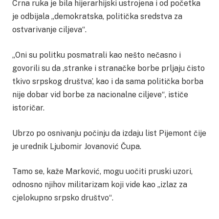
Crna ruka je bila hijerarhijski ustrojena i od početka
je odbijala „demokratska, politička sredstva za
ostvarivanje ciljeva“.
„Oni su politku posmatrali kao nešto nečasno i
govorili su da ,stranke i stranačke borbe prljaju čisto
tkivo srpskog društva’, kao i da sama politička borba
nije dobar vid borbe za nacionalne ciljeve“, ističe
istoričar.
Ubrzo po osnivanju počinju da izdaju list Pijemont čije
je urednik Ljubomir Jovanović Čupa.
Tamo se, kaže Marković, mogu uočiti pruski uzori,
odnosno njihov militarizam koji vide kao „izlaz za
cjelokupno srpsko društvo“.