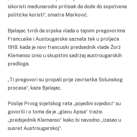
iskoristi međunarodni pritisak da dođe do sopstvene
političke koristi“, smatra Marković.
Bjelajac tvrdi da srpska vlada o tajnim pregovorima
Francuske i Austougarske saznala tek u proljeće
1918. kada je novi francuski predsednik vlade Žorž
Klemanso iznio u skupštini sadržaj austrougarskih
predloga.
„Ti pregovori su propali prije završetka Solunskog
procesa“, kaže Bjelajac.
Poslije Prvog svjetskog rata „pojedini svjedoci“ su
govorili i o tome da je „glavu Apisa“ tražio
„predsjednik Klemanso“ kako bi navodno „izašao u
susret Austrougarskoj“.