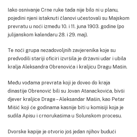
Iako osnivanje Crne ruke tada nije bilo ni u planu,
pojedini njeni istaknuti članovi učestovali su Majskom
prevratu u noći između 10. i 11. juna 1903. godine (po
julijanskom kalendaru 28. i 29. maj).
Te noći grupa nezadovoljnih zavjerenika koje su
predvodili stariji oficiri izvršila je državni udar i ubila
kralja Aleksandra Obrenovića i kraljicu Dragu Mašin.
Među vođama prevrata koji je doveo do kraja
dinastije Obrenović bili su Jovan Atanackovića, bivši
djever kraljice Drage – Aleksandar Mašin, kao Petar
Mišić koji će godinama kasnije biti u komisiji koja je
sudila Apisu i crnorukašima u Solunskom procesu.
Dvorske kapije je otvorio još jedan njihov budući