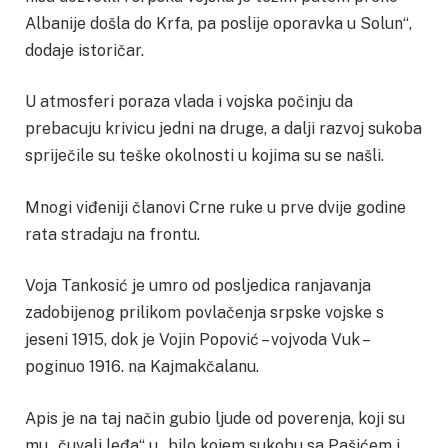
Albanije došla do Krfa, pa poslije oporavka u Solun“,
dodaje istoričar.
U atmosferi poraza vlada i vojska počinju da
prebacuju krivicu jedni na druge, a dalji razvoj sukoba
spriječile su teške okolnosti u kojima su se našli.
Mnogi viđeniji članovi Crne ruke u prve dvije godine
rata stradaju na frontu.
Voja Tankosić je umro od posljedica ranjavanja
zadobijenog prilikom povlačenja srpske vojske s
jeseni 1915, dok je Vojin Popović – vojvoda Vuk –
poginuo 1916. na Kajmakčalanu.
Apis je na taj način gubio ljude od poverenja, koji su
mu „čuvali leđa“ u „bilo kojem sukobu sa Pašićem i