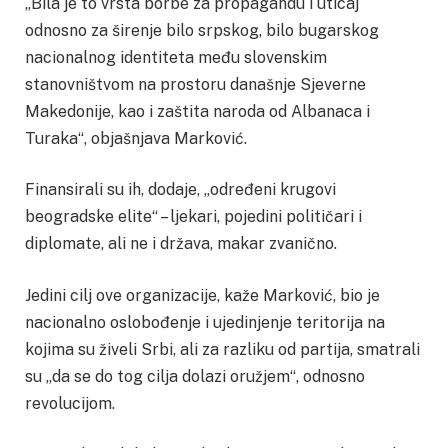
„Bila je to vrsta borbe za propagandu i uticaj
odnosno za širenje bilo srpskog, bilo bugarskog
nacionalnog identiteta među slovenskim
stanovništvom na prostoru današnje Sjeverne
Makedonije, kao i zaštita naroda od Albanaca i
Turaka“, objašnjava Marković.
Finansirali su ih, dodaje, „određeni krugovi
beogradske elite“ – ljekari, pojedini političari i
diplomate, ali ne i država, makar zvanično.
Jedini cilj ove organizacije, kaže Marković, bio je
nacionalno oslobođenje i ujedinjenje teritorija na
kojima su živeli Srbi, ali za razliku od partija, smatrali
su „da se do tog cilja dolazi oružjem“, odnosno
revolucijom.