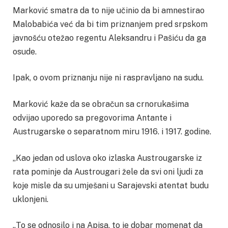
Marković smatra da to nije učinio da bi amnestirao
Malobabića već da bi tim priznanjem pred srpskom
javnošću otežao regentu Aleksandru i Pašiću da ga
osude.
Ipak, o ovom priznanju nije ni raspravljano na sudu.
Marković kaže da se obračun sa crnorukašima
odvijao uporedo sa pregovorima Antante i
Austrugarske o separatnom miru 1916. i 1917. godine.
„Kao jedan od uslova oko izlaska Austrougarske iz
rata pominje da Austrougari žele da svi oni ljudi za
koje misle da su umješani u Sarajevski atentat budu
uklonjeni.
„To se odnosilo i na Apisa, to je dobar momenat da