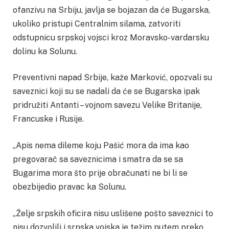
ofanzivu na Srbiju, javlja se bojazan da će Bugarska,
ukoliko pristupi Centralnim silama, zatvoriti
odstupnicu srpskoj vojsci kroz Moravsko-vardarsku
dolinu ka Solunu.
Preventivni napad Srbije, kaže Marković, opozvali su
saveznici koji su se nadali da će se Bugarska ipak
pridružiti Antanti – vojnom savezu Velike Britanije,
Francuske i Rusije.
„Apis nema dileme koju Pašić mora da ima kao
pregovarač sa saveznicima i smatra da se sa
Bugarima mora što prije obračunati ne bi li se
obezbijedio pravac ka Solunu.
„Želje srpskih oficira nisu uslišene pošto saveznici to
nisu dozvolili i srpska vojska je težim putem preko