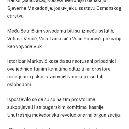
Raške (Sandžaka), Kosova, Metohije i današnje
Sjeverne Makedonije, još uvijek u sastavu Osmanskog
carstva.
Među četničkim vojvodama bili su, između ostalih,
Velimir Vemić, Voja Tankosić i Vojin Popović, poznatiji
kao vojvoda Vuk.
Istoričar Marković kaže da su naoružani pripadnici
ove jedinice tajnim kanalima odlazili na prostore
naseljeni srpskim stanovništvom koji nisu bili
oslobođeni.
Ispostavilo se da su se na tim prostorima
sukobljavali i sa bugarskim komitima, kasnije
Unutrašnja makedonska revolucionarna organizacija.