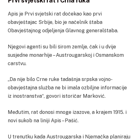
Prvi svjetski rat i Crna ruka
Apis je Prvi svjetski rat dočekao kao prvi
obavještajac Srbije, bio je načelnik štaba
Obavještajnog odjeljenja Glavnog generalštaba.
Njegovi agenti su bili širom zemlje, čak i u dvije
susjedne monarhije – Austrougarskoj i Osmanskom
carstvu.
„Da nije bilo Crne ruke tadašnja srpska vojno-
obavještajna služba ne bi imala ozbiljne informacije
iz inostranstva“, govori istoričar Marković.
Međutim, rat donosi mnoge izazove, a krajem 1915. i
novi sukob na liniji Apis – Pašić.
U trenutku kada Austrougarska i Njemačka planiraju