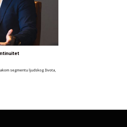
ntinuitet
svakom segmentu ljudskog života,