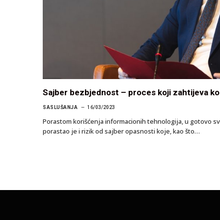
Sajber bezbjednost – proces koji zahtijeva ko
SASLUŠANJA
16/03/2023
Porastom korišćenja informacionih tehnologija, u gotovo 
porastao je i rizik od sajber opasnosti koje, kao što…