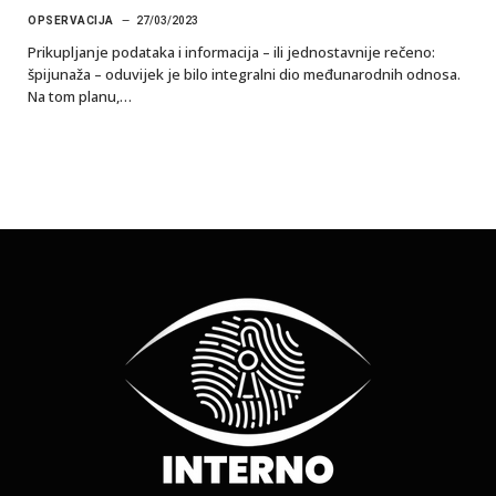
OPSERVACIJA
27/03/2023
Prikupljanje podataka i informacija – ili jednostavnije rečeno:
špijunaža – oduvijek je bilo integralni dio međunarodnih odnosa.
Na tom planu,…