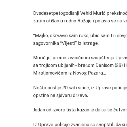
Dvadesetpetogodišnji Vehid Murić preksinoć j
zatim otišao u rodno Rožaje i pojavio se na 
“Majko, okrvavio sam ruke, ubio sam tri čovj
sagovornika “Vijesti” iz istrage.
Murić je, prema zvaničnom saopštenju Uprave
sa trojicom ubijenih – braćom Denisom (28) 
Miraljemovićem iz Novog Pazara…
Nešto poslije 20 sati sinoć, iz Uprave polici
opštine na sjeveru države.
Jedan od izvora lista kazao je da su se četv
Iz Uprave policije zvanično su saopštili da s