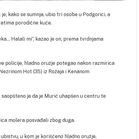
e, kako se sumnja, ubio tri osobe u Podgorici, a
vratima porodične kuće.
eka… Halali mi”, kazao je on, prema tvrdnjama
 policije, hladno oružje potegao nakon razmirica
i Nezrinom Hot (35) iz Rožaja i Kenanom
je saopšteno je da je Murić uhapšen u centru te
orica molera posvađali zbog duga.
u ubistvu, u kom je korišćeno hladno oružje,