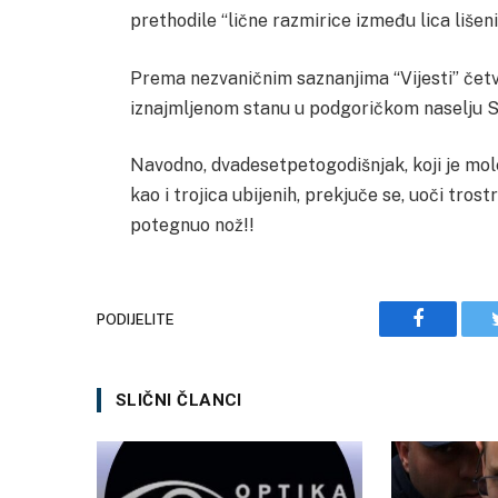
prethodile “lične razmirice između lica lišen
Prema nezvaničnim saznanjima “Vijesti” četv
iznajmljenom stanu u podgoričkom naselju Sta
Navodno, dvadesetpetogodišnjak, koji je mole
kao i trojica ubijenih, prekjuče se, uoči tros
potegnuo nož!!
PODIJELITE
Facebook
SLIČNI ČLANCI