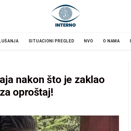
LUŠANJA
SITUACIONI PREGLED
NVO
O NAMA
aja nakon što je zaklao
 za oproštaj!