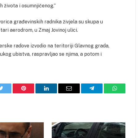
ih života i osumnjičenog.”
orica građevinskih radnika živjela su skupa u
ri aerodrom, u Zmaj Jovinoj ulici.
rske radove izvodio na teritoriji Glavnog grada,
trukog ubistva, raspravljao se njima, a potom i
Twitter
Pinterest
LinkedIn
Email
Telegram
WhatsApp