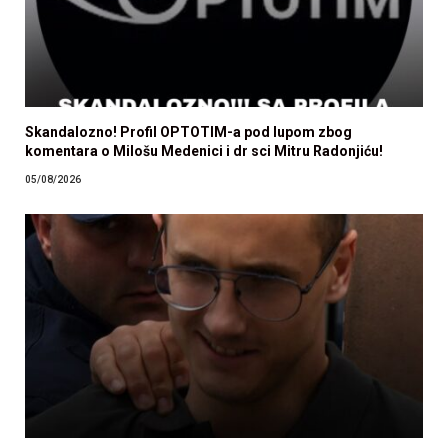
Skandalozno! Profil OPTOTIM-a pod lupom zbog
komentara o Milošu Medenici i dr sci Mitru Radonjiću!
05/08/2026