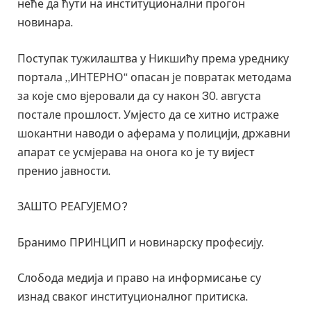
неће да ћути на институционални прогон
новинара.
Поступак тужилаштва у Никшићу према уреднику
портала ,,ИНТЕРНО“ опасан је повратак методама
за које смо вјеровали да су након 30. августа
постале прошлост. Умјесто да се хитно истраже
шокантни наводи о аферама у полицији, државни
апарат се усмјерава на онога ко је ту вијест
пренио јавности.
ЗАШТО РЕАГУЈЕМО?
Бранимо ПРИНЦИП и новинарску професију.
Слобода медија и право на информисање су
изнад сваког институционалног притиска.