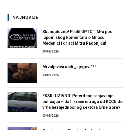
NAJNOVIJE
Skandalozno! Profil OPTOTIM-a pod
lupom zbog komentara o Milošu
Medenici i dr sci Mitru Radonjiću!
05/08/2026
Mrvaljevića ubili ,,njegovi“?!
04/08/2026
EKSKLUZIVNO: Potvrđeno ranjavanje
policajca – da li kreće istraga od KCCG do
vrha bezbjednosnog sektora Crne Gore?!
03/08/2026