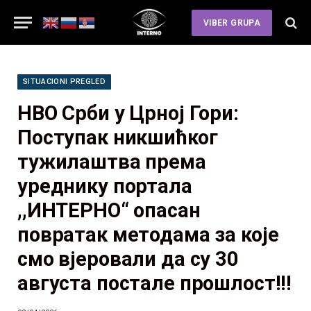
VIBER GRUPA
SITUACIONI PREGLED
НВО Срби у Црној Гори:
Поступак никшићког
тужилаштва према
уреднику портала
,,ИНТЕРНО“ опасан
повратак методама за које
смо вјеровали да су 30
августа постале прошлост!!!