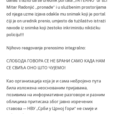
danas tražilo da se urednik portala ,,INTERNO“ dr sci
Mitar Radonjić ,,pronađe“ i u službenim prostorijama
od njega uzme izjava odakle mu snimak koji je portal
čiji je on urednik prenio, umjesto da tužilaštvo istraži
navode iz snimka koji žestoko inkriminišu nikšićku
policiju!!!
Njihovo reagovanje prenosimo integralno:
СЛОБОДА ГОВОРА СЕ НЕ БРАНИ САМО КАДА НАМ
СЕ СВИЂА ОНО ШТО ЧУЈЕМО!
Као организација која је и сама небројено пута
била изложена неоснованим пријавама,
позивима на информативне разговоре и разним
облицима притисака због јавно изречених
ставова — НВУ „Срби у Црној Гори“ не смије и