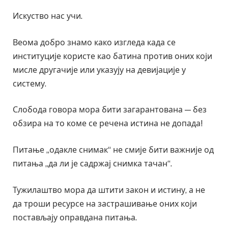
Искуство нас учи.
Веома добро знамо како изгледа када се
институције користе као батина против оних који
мисле другачије или указују на девијације у
систему.
Слобода говора мора бити загарантована — без
обзира на то коме се речена истина не допада!
Питање „одакле снимак“ не смије бити важније од
питања „да ли је садржај снимка тачан“.
Тужилаштво мора да штити закон и истину, а не
да троши ресурсе на застрашивање оних који
постављају оправдана питања.