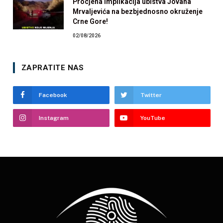
Procjena implikacija ubistva Jovana
Mrvaljevića na bezbjednosno okruženje
Crne Gore!
02/08/2026
ZAPRATITE NAS
Facebook
Twitter
Instagram
YouTube