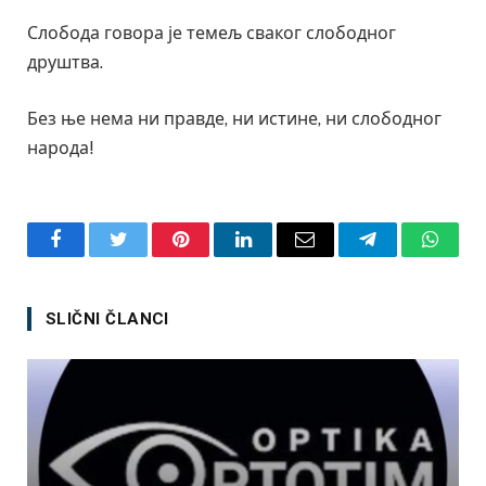
Слобода говора је темељ сваког слободног
друштва.
Без ње нема ни правде, ни истине, ни слободног
народа!
Facebook
Twitter
Pinterest
LinkedIn
Email
Telegram
Whats
SLIČNI ČLANCI