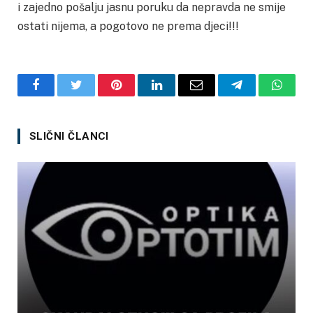
i zajedno pošalju jasnu poruku da nepravda ne smije
ostati nijema, a pogotovo ne prema djeci!!!
Facebook
Twitter
Pinterest
LinkedIn
Email
Telegram
Whats
SLIČNI ČLANCI