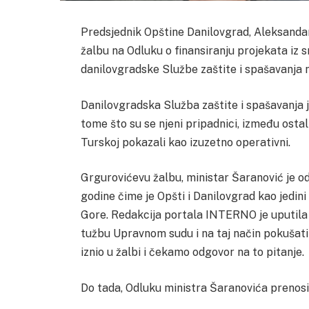
Predsjednik Opštine Danilovgrad, Aleksandar
žalbu na Odluku o finansiranju projekata iz 
danilovgradske Službe zaštite i spašavanja n
Danilovgradska Služba zaštite i spašavanja je
tome što su se njeni pripadnici, između osta
Turskoj pokazali kao izuzetno operativni.
Grgurovićevu žalbu, ministar Šaranović je 
godine čime je Opšti i Danilovgrad kao jedin
Gore. Redakcija portala INTERNO je uputila pi
tužbu Upravnom sudu i na taj način pokušati 
iznio u žalbi i čekamo odgovor na to pitanje.
Do tada, Odluku ministra Šaranovića prenosi