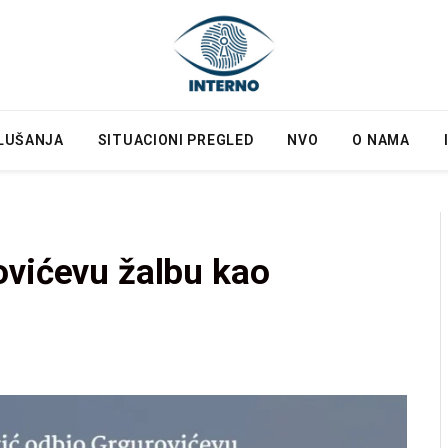
LUŠANJA
SITUACIONI PREGLED
NVO
O NAMA
ovićevu žalbu kao