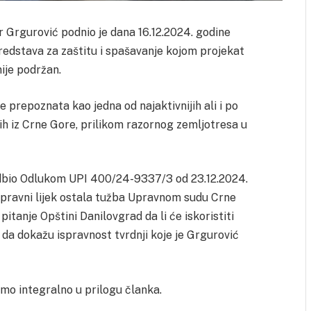
 Grgurović podnio je dana 16.12.2024. godine
sredstava za zaštitu i spašavanje kojom projekat
ije podržan.
 prepoznata kao jedna od najaktivnijih ali i po
lih iz Crne Gore, prilikom razornog zemljotresa u
odbio Odlukom UPI 400/24-9337/3 od 23.12.2024.
i pravni lijek ostala tužba Upravnom sudu Crne
tanje Opštini Danilovgrad da li će iskoristiti
da dokažu ispravnost tvrdnji koje je Grgurović
mo integralno u prilogu članka.