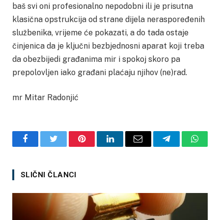
baš svi oni profesionalno nepodobni ili je prisutna
klasična opstrukcija od strane dijela neraspoređenih
službenika, vrijeme će pokazati, a do tada ostaje
činjenica da je ključni bezbjednosni aparat koji treba
da obezbijedi građanima mir i spokoj skoro pa
prepolovljen iako građani plaćaju njihov (ne)rad.
mr Mitar Radonjić
Facebook
Twitter
Pinterest
LinkedIn
Email
Telegram
Whats
SLIČNI ČLANCI