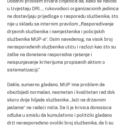
Dodatni problem stvara činjenica da, kako se navodi
u Izvještaju DRI, ,, rukovodioci organizacionih jedinica
ne dostavljaju prijedloge o rasporedu službenika, što
nije u skladu sa internim pravilom „Raspoređivanje
drţavnih službenika i namještenika i policijskih
službenika MUP-a“. Osim navedenog, na visok broj
neraspoređenih sluţbenika utiču i razlozi kao što su
žalbe na donešena rasporedna rješenja i
neispunjavanje kriterijuma propisanih aktom o
sistematizaciji.’’
Dakle, sumarno gledano, MUP ima problem da
obezbijedi normalan, nesmetan i kvalitetan rad dok
skoro dvije hiljade službenika ,,leži na državnim
jaslama“ ne radeći ništa. Da li je krivica donosioca
odluka u smislu da kumulativno i politički gledano
drži neraspoređeno ovoliki broj službenika, da li su