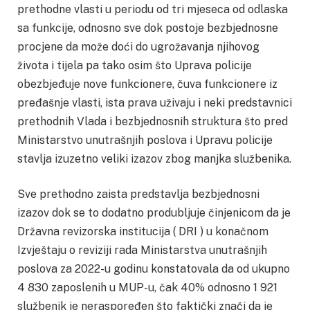
prethodne vlasti u periodu od tri mjeseca od odlaska
sa funkcije, odnosno sve dok postoje bezbjednosne
procjene da može doći do ugrožavanja njihovog
života i tijela pa tako osim što Uprava policije
obezbjeđuje nove funkcionere, čuva funkcionere iz
pređašnje vlasti, ista prava uživaju i neki predstavnici
prethodnih Vlada i bezbjednosnih struktura što pred
Ministarstvo unutrašnjih poslova i Upravu policije
stavlja izuzetno veliki izazov zbog manjka službenika.
Sve prethodno zaista predstavlja bezbjednosni
izazov dok se to dodatno produbljuje činjenicom da je
Državna revizorska institucija ( DRI ) u konačnom
Izvještaju o reviziji rada Ministarstva unutrašnjih
poslova za 2022-u godinu konstatovala da od ukupno
4 830 zaposlenih u MUP-u, čak 40% odnosno 1 921
službenik je neraspoređen što faktički znači da je