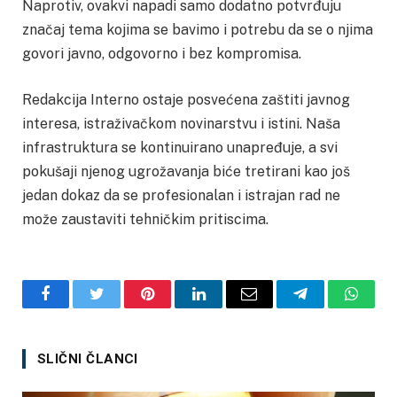
Naprotiv, ovakvi napadi samo dodatno potvrđuju
značaj tema kojima se bavimo i potrebu da se o njima
govori javno, odgovorno i bez kompromisa.
Redakcija Interno ostaje posvećena zaštiti javnog
interesa, istraživačkom novinarstvu i istini. Naša
infrastruktura se kontinuirano unapređuje, a svi
pokušaji njenog ugrožavanja biće tretirani kao još
jedan dokaz da se profesionalan i istrajan rad ne
može zaustaviti tehničkim pritiscima.
Facebook
Twitter
Pinterest
LinkedIn
Email
Telegram
Whats
SLIČNI ČLANCI