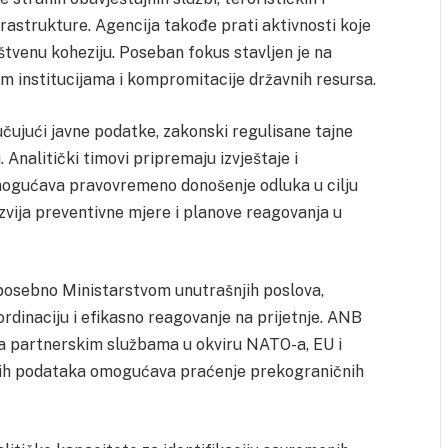
frastrukture. Agencija takođe prati aktivnosti koje
uštvenu koheziju. Poseban fokus stavljen je na
im institucijama i kompromitacije državnih resursa.
jučujući javne podatke, zakonski regulisane tajne
Analitički timovi pripremaju izvještaje i
mogućava pravovremeno donošenje odluka u cilju
zvija preventivne mjere i planove reagovanja u
 posebno Ministarstvom unutrašnjih poslova,
ordinaciju i efikasno reagovanje na prijetnje. ANB
a partnerskim službama u okviru NATO-a, EU i
ajnih podataka omogućava praćenje prekograničnih