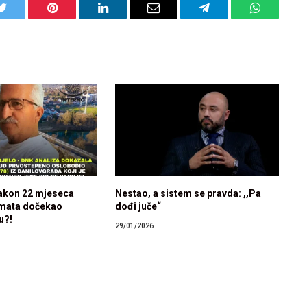
Twitter
Pinterest
LinkedIn
Email
Telegram
WhatsApp
nakon 22 mjeseca
Nestao, a sistem se pravda: ,,Pa
mata dočekao
dođi juče“
u?!
29/01/2026