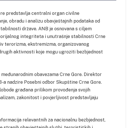
e predstavlja centralni organ civilne
nje, obradu i analizu obavještajnih podataka od
stabilnosti države. ANB je osnovana s ciljem
orijalnog integriteta i unutrašnje stabilnosti Crne
tiv terorizma, ekstremizma, organizovanog
ih drugih aktivnosti koje mogu ugroziti bezbjednost
 i međunarodnim obavezama Crne Gore. Direktor
B-a nadzire Posebni odbor Skupštine Crne Gore.
 slobode građana prilikom provođenja svojih
nalizam, zakonitost i povjerljivost predstavljaju
informacija relevantnih za nacionalnu bezbjednost,
ne stranih obavještajnih službi, terorističkih i