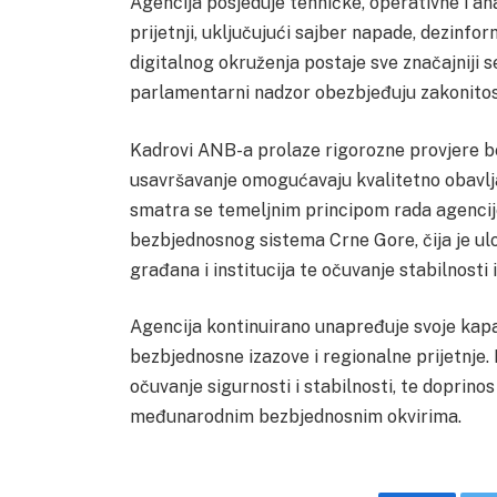
Agencija posjeduje tehničke, operativne i an
prijetnji, uključujući sajber napade, dezinfo
digitalnog okruženja postaje sve značajniji
parlamentarni nadzor obezbjeđuju zakonitost
Kadrovi ANB-a prolaze rigorozne provjere be
usavršavanje omogućavaju kvalitetno obavlja
smatra se temeljnim principom rada agencij
bezbjednosnog sistema Crne Gore, čija je ul
građana i institucija te očuvanje stabilnosti 
Agencija kontinuirano unapređuje svoje kap
bezbjednosne izazove i regionalne prijetnje. 
očuvanje sigurnosti i stabilnosti, te doprino
međunarodnim bezbjednosnim okvirima.