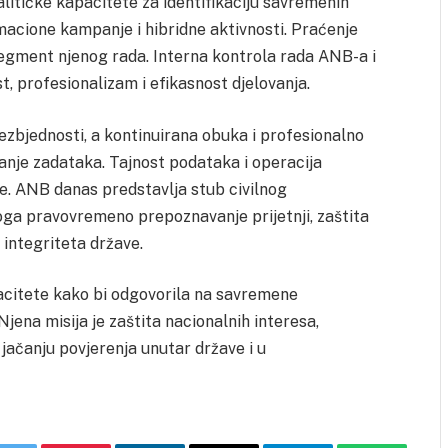
alitičke kapacitete za identifikaciju savremenih
rmacione kampanje i hibridne aktivnosti. Praćenje
 segment njenog rada. Interna kontrola rada ANB-a i
, profesionalizam i efikasnost djelovanja.
zbjednosti, a kontinuirana obuka i profesionalno
nje zadataka. Tajnost podataka i operacija
e. ANB danas predstavlja stub civilnog
oga pravovremeno prepoznavanje prijetnji, zaštita
i integriteta države.
acitete kako bi odgovorila na savremene
Njena misija je zaštita nacionalnih interesa,
s jačanju povjerenja unutar države i u