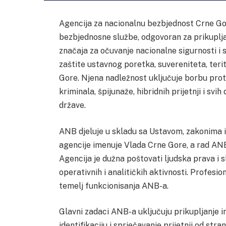
Agencija za nacionalnu bezbjednost Crne Gor
bezbjednosne službe, odgovoran za prikuplja
značaja za očuvanje nacionalne sigurnosti i 
zaštite ustavnog poretka, suvereniteta, terit
Gore. Njena nadležnost uključuje borbu pro
kriminala, špijunaže, hibridnih prijetnji i sv
države.
ANB djeluje u skladu sa Ustavom, zakonima
agencije imenuje Vlada Crne Gore, a rad AN
Agencija je dužna poštovati ljudska prava i
operativnih i analitičkih aktivnosti. Profesio
temelj funkcionisanja ANB-a.
Glavni zadaci ANB-a uključuju prikupljanje 
identifikaciju i sprječavanje prijetnji od stra