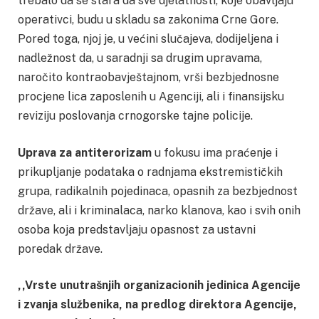
trebalo da se stara da sve djelatnosti, koje obavljaju
operativci, budu u skladu sa zakonima Crne Gore.
Pored toga, njoj je, u većini slučajeva, dodijeljena i
nadležnost da, u saradnji sa drugim upravama,
naročito kontraobavještajnom, vrši bezbjednosne
procjene lica zaposlenih u Agenciji, ali i finansijsku
reviziju poslovanja crnogorske tajne policije.
Uprava za antiterorizam
u fokusu ima praćenje i
prikupljanje podataka o radnjama ekstremističkih
grupa, radikalnih pojedinaca, opasnih za bezbjednost
države, ali i kriminalaca, narko klanova, kao i svih onih
osoba koja predstavljaju opasnost za ustavni
poredak države.
,,Vrste unutrašnjih organizacionih jedinica Agencije
i zvanja službenika, na predlog direktora Agencije,