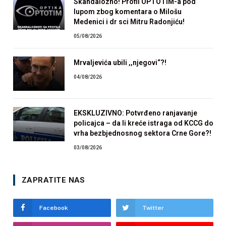
Skandalozno! Profil OPTOTIM-a pod
lupom zbog komentara o Milošu
Medenici i dr sci Mitru Radonjiću!
05/08/2026
Mrvaljevića ubili ,,njegovi“?!
04/08/2026
EKSKLUZIVNO: Potvrđeno ranjavanje
policajca – da li kreće istraga od KCCG do
vrha bezbjednosnog sektora Crne Gore?!
03/08/2026
ZAPRATITE NAS
Facebook
Twitter