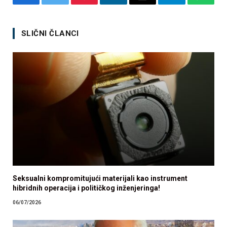
Facebook
Twitter
Pinterest
LinkedIn
Email
Telegram
Whats
SLIČNI ČLANCI
Seksualni kompromitujući materijali kao instrument
hibridnih operacija i političkog inženjeringa!
06/07/2026