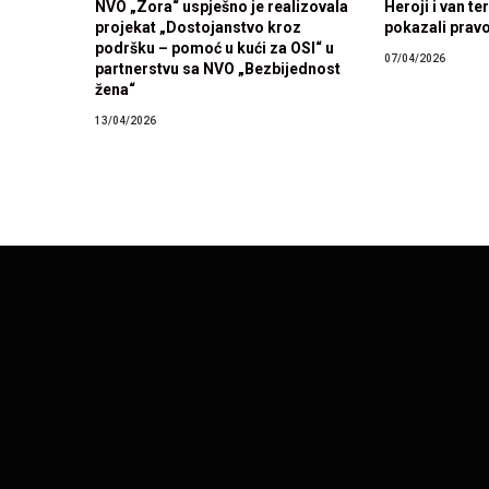
NVO „Zora“ uspješno je realizovala
Heroji i van te
projekat „Dostojanstvo kroz
pokazali pravo
podršku – pomoć u kući za OSI“ u
07/04/2026
partnerstvu sa NVO „Bezbijednost
žena“
13/04/2026