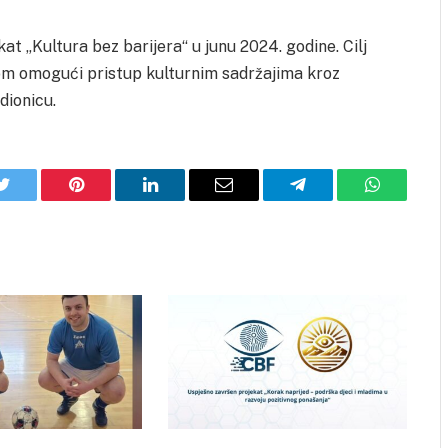
kat „Kultura bez barijera“ u junu 2024. godine. Cilj
tom omogući pristup kulturnim sadržajima kroz
dionicu.
Twitter
Pinterest
LinkedIn
Email
Telegram
WhatsApp