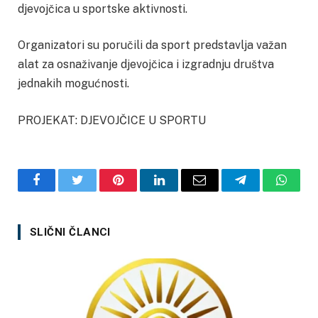
djevojčica u sportske aktivnosti.
Organizatori su poručili da sport predstavlja važan
alat za osnaživanje djevojčica i izgradnju društva
jednakih mogućnosti.
PROJEKAT: DJEVOJČICE U SPORTU
Facebook
Twitter
Pinterest
LinkedIn
Email
Telegram
Whats
SLIČNI ČLANCI