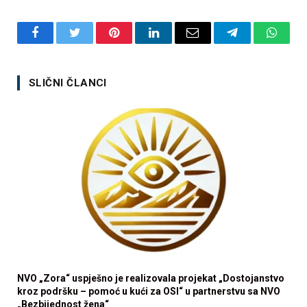
Facebook
Twitter
Pinterest
LinkedIn
Email
Telegram
Whats
SLIČNI ČLANCI
NVO „Zora“ uspješno je realizovala projekat „Dostojanstvo
kroz podršku – pomoć u kući za OSI“ u partnerstvu sa NVO
„Bezbijednost žena“