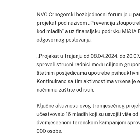
NVO Crnogorski bezbjednosni forum je u pa
projekat pod nazivom ,,Prevencija zloupotreb
kod mladih’’ a uz finansijsku podršku MI&IA
odgovornog poslovanja.
,,Projekat u trajanju od 08.04.2024. do 20.07
sproveli stručni radnici među ciljnom grupo
štetnim posljedicama upotrebe psihoaktivnih 
Kontinuirano sa tim aktivnostima vršena je 
načinima zaštite od istih.
Ključne aktivnosti ovog tromjesečnog projek
učestvovalo 16 mladih koji su usvojili više o
dvomjesečnom terenskom kampanjom sprove
000 osoba.