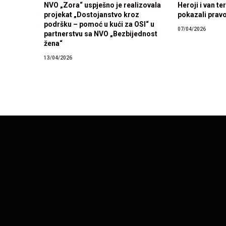
NVO „Zora“ uspješno je realizovala
Heroji i van te
projekat „Dostojanstvo kroz
pokazali pravo
podršku – pomoć u kući za OSI“ u
07/04/2026
partnerstvu sa NVO „Bezbijednost
žena“
13/04/2026