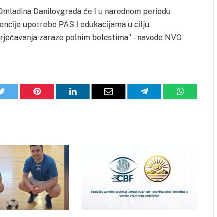
mladina Danilovgrada će I u narednom periodu
vencije upotrebe PAS I edukacijama u cilju
prječavanja zaraze polnim bolestima’’ – navode NVO
Twitter
Pinterest
LinkedIn
Email
Telegram
WhatsApp