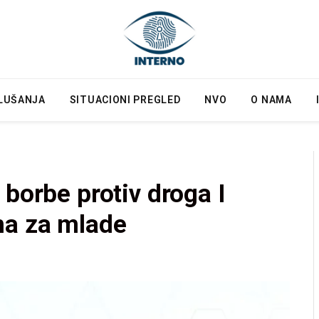
LUŠANJA
SITUACIONI PREGLED
NVO
O NAMA
 borbe protiv droga I
ma za mlade