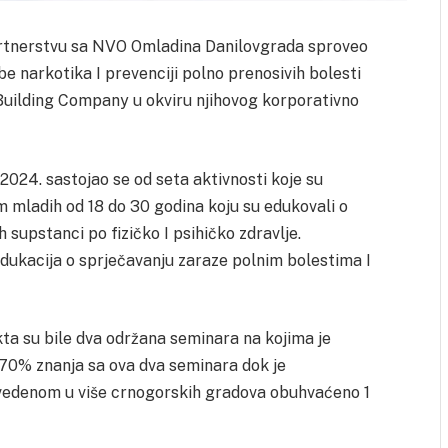
rtnerstvu sa NVO Omladina Danilovgrada sproveo
e narkotika I prevenciji polno prenosivih bolesti
 Building Company u okviru njihovog korporativno
.2024. sastojao se od seta aktivnosti koje su
m mladih od 18 do 30 godina koju su edukovali o
supstanci po fizičko I psihičko zdravlje.
edukacija o sprječavanju zaraze polnim bolestima I
ta su bile dva održana seminara na kojima je
d 70% znanja sa ova dva seminara dok je
denom u više crnogorskih gradova obuhvaćeno 1