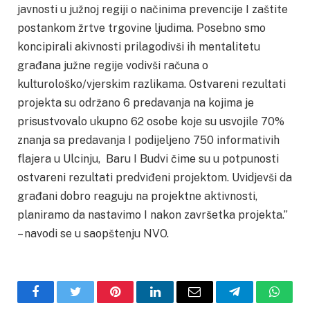
javnosti u južnoj regiji o načinima prevencije I zaštite
postankom žrtve trgovine ljudima. Posebno smo
koncipirali akivnosti prilagodivši ih mentalitetu
građana južne regije vodivši računa o
kulturološko/vjerskim razlikama. Ostvareni rezultati
projekta su održano 6 predavanja na kojima je
prisustvovalo ukupno 62 osobe koje su usvojile 70%
znanja sa predavanja I podijeljeno 750 informativih
flajera u Ulcinju, Baru I Budvi čime su u potpunosti
ostvareni rezultati predviđeni projektom. Uvidjevši da
građani dobro reaguju na projektne aktivnosti,
planiramo da nastavimo I nakon završetka projekta.’’
– navodi se u saopštenju NVO.
Facebook
Twitter
Pinterest
LinkedIn
Email
Telegram
Whats