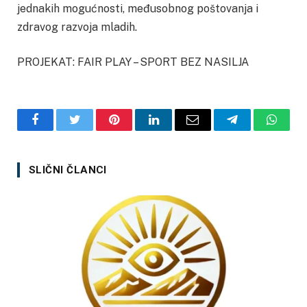
jednakih mogućnosti, međusobnog poštovanja i
zdravog razvoja mladih.
PROJEKAT: FAIR PLAY – SPORT BEZ NASILJA
Facebook
Twitter
Pinterest
LinkedIn
Email
Telegram
Whats
SLIČNI ČLANCI