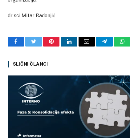
dr sci Mitar Radonjić
Facebook
Twitter
Pinterest
LinkedIn
Email
Telegram
Whats
SLIČNI ČLANCI