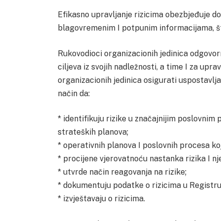
Efikasno upravljanje rizicima obezbjeđuje d
blagovremenim I potpunim informacijama, što
Rukovodioci organizacionih jedinica odgovorni
ciljeva iz svojih nadležnosti, a time I za upra
organizacionih jedinica osigurati uspostavlj
način da:
* identifikuju rizike u značajnijim poslovnim
strateških planova;
* operativnih planova I poslovnih procesa koj
* procijene vjerovatnoću nastanka rizika I nj
* utvrde način reagovanja na rizike;
* dokumentuju podatke o rizicima u Registru 
* izvještavaju o rizicima.