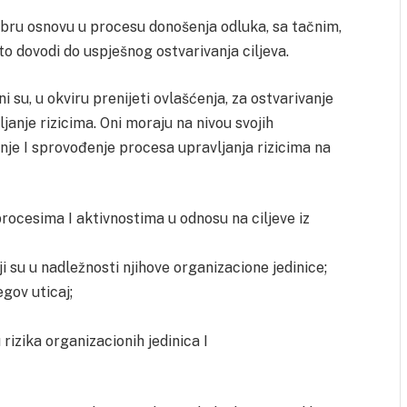
obru osnovu u procesu donošenja odluka, sa tačnim,
 dovodi do uspješnog ostvarivanja ciljeva.
 su, u okviru prenijeti ovlašćenja, za ostvarivanje
vljanje rizicima. Oni moraju na nivou svojih
anje I sprovođenje procesa upravljanja rizicima na
 procesima I aktivnostima u odnosu na ciljeve iz
i su u nadležnosti njihove organizacione jedinice;
egov uticaj;
rizika organizacionih jedinica I