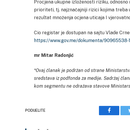
Procjena ukupne izloženosti riziku, odnosno r
prioriteti, tj. najznačajniji rizici kojima treb
rezultat množenja ocjena uticaja I vjerovatn
Cio registar je dostupan na sajtu Vlade Crne
https://www.gov.me/dokumenta/90965538
mr Mitar Radonjić
*Ovaj članak je podržan od strane Ministarstv
sredstava iz podfonda za medije. Sadržaj člank
kom segmentu ne odražava stavove Ministarst
PODIJELITE
Facebook