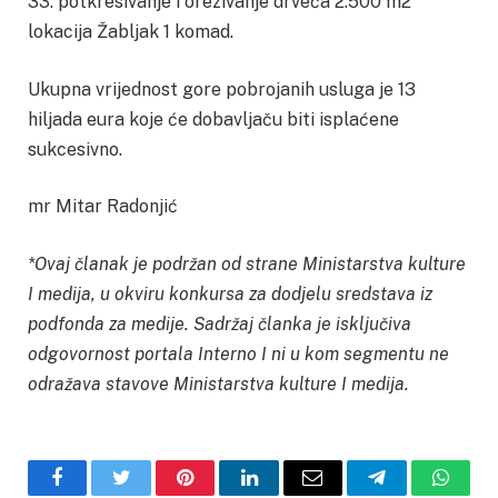
33. potkresivanje i orezivanje drveća 2.500 m2
lokacija Žabljak 1 komad.
Ukupna vrijednost gore pobrojanih usluga je 13
hiljada eura koje će dobavljaču biti isplaćene
sukcesivno.
mr Mitar Radonjić
*Ovaj članak je podržan od strane Ministarstva kulture
I medija, u okviru konkursa za dodjelu sredstava iz
podfonda za medije. Sadržaj članka je isključiva
odgovornost portala Interno I ni u kom segmentu ne
odražava stavove Ministarstva kulture I medija.
Facebook
Twitter
Pinterest
LinkedIn
Email
Telegram
Whats