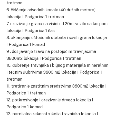
tretman
6. čišćenje odvodnih kanala (40 dužnih metara)
lokacija I Podgorica 1 tretman
7. orezivanje grana na visini od 20m- vozilo sa korpom
lokacija I Podgorica 1 čas
8. uklanjanje oštećenih stabala i suvih grana lokacija
I Podgorica 1 komad
9 . dosijavanje trave na postojećim travnjacima
3800m2 lokacija I Podgorica 1 tretman
10. đubrenje travnjaka i biljnog materijala mineralnim
i tečnim đubrivima 3800 m2 lokacija I Podgorica 1
tretman
11. tretiranje zaštitnim sredstvima 3800m2 lokacija I
Podgorica 1 tretman
12. potkresivanje i orezivanje drveća lokacija I
Podgorica 1 komad
13. parcijalna rekonstrukcija travnjaka lokacija I